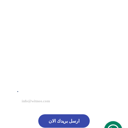
حلول إبداعية لنجاح علامتك التجارية.
للتواصل المباشر
+967 774 413 198
+967 770 802 229
+966 53 662 0451
+966 57 037 5569
info@witnoo.com
للتواصل عبر البريد
.
ارسل بريدك الان